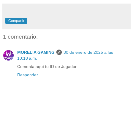
Compartir
1 comentario:
MORELIA GAMING
30 de enero de 2025 a las
10:18 a.m.
Comenta aquí tu ID de Jugador
Responder